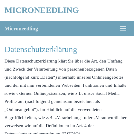
Skip
MICRONEEDLING
to
main
content
Microneedling
Toggl
naviga
Datenschutzerklärung
Diese Datenschutzerklärung klärt Sie über die Art, den Umfang
und Zweck der Verarbeitung von personenbezogenen Daten
(nachfolgend kurz „Daten“) innerhalb unseres Onlineangebotes
und der mit ihm verbundenen Webseiten, Funktionen und Inhalte
sowie externen Onlinepräsenzen, wie z.B. unser Social Media
Profile auf (nachfolgend gemeinsam bezeichnet als
„Onlineangebot“). Im Hinblick auf die verwendeten
Begrifflichkeiten, wie z.B. „Verarbeitung“ oder „Verantwortlicher“
verweisen wir auf die Definitionen im Art. 4 der
Datenschutzgrundverordnung (DSGVO).